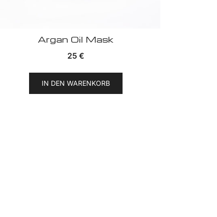
Argan Oil Mask
25
€
IN DEN WARENKORB